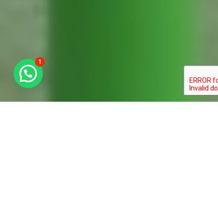
1
¿En que podemos ayudarte?
Consultoría Técnica