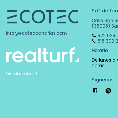
S/C de Ten
Calle San S
(38005) San
info@ecoteccanarias.com
922 029 
615 399 
Horario
De lunes a v
horas.
Distribuidor oficial
Síguenos