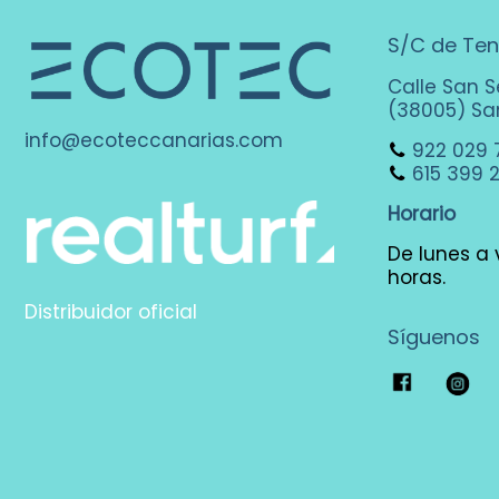
S/C de Ten
Calle San S
(38005) San
info@ecoteccanarias.com
922 029 
615 399 
Horario
De lunes a v
horas.
Distribuidor oficial
Síguenos